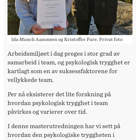
T
A
B
L
Ida Munch Aanonsen og Kristoffer Fure. Privat foto
E
Arbeidsmiljøet i dag preges i stor grad av
R
samarbeid i team, og psykologisk trygghet er
T
kartlagt som en av suksessfaktorene for
vellykkede team.
E
T
Per nå eksisterer det lite forskning på
hvordan psykologisk trygghet i team
E
påvirkes og varierer over tid.
A
I denne masterutredningen har vi sett på
M
hvordan den psykologiske tryggheten i