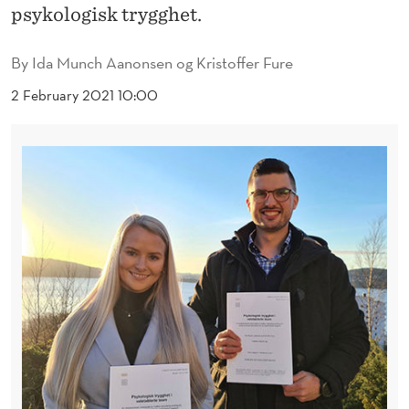
R
psykologisk trygghet.
Y
By
Ida Munch Aanonsen og Kristoffer Fure
G
2 February 2021 10:00
G
H
E
T
I
V
E
L
E