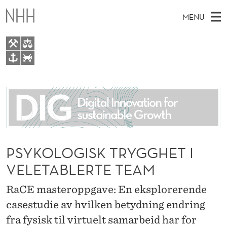
P
MENU
S
Y
K
M
EN
TO WWW.NHH.NO
O
S
A
E
A
About
L
I
R
C
N
People
H
O
T
H
M
Research
G
E
W
E
PSYKOLOGISK TRYGGHET I
E
For students
I
B
N
VELETABLERTE TEAM
S
AI report Norway
I
S
U
T
E
RaCE masteroppgave: En eksplorerende
K
casestudie av hvilken betydning endring
T
fra fysisk til virtuelt samarbeid har for