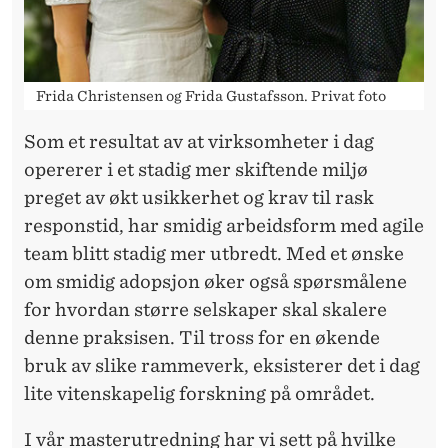
S
E
R
Frida Christensen og Frida Gustafsson. Privat foto
S
Som et resultat av at virksomheter i dag
M
opererer i et stadig mer skiftende miljø
I
preget av økt usikkerhet og krav til rask
D
responstid, har smidig arbeidsform med agile
team blitt stadig mer utbredt. Med et ønske
I
om smidig adopsjon øker også spørsmålene
G
for hvordan større selskaper skal skalere
H
denne praksisen. Til tross for en økende
bruk av slike rammeverk, eksisterer det i dag
E
lite vitenskapelig forskning på området.
T
I vår masterutredning har vi sett på hvilke