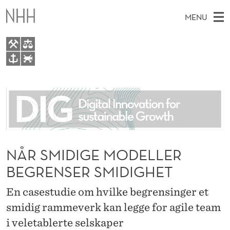
N
MENU
Å
R
S
M
EN
TO WWW.NHH.NO
M
S
A
E
A
About
I
I
R
C
N
People
H
D
T
H
M
Research
I
E
W
E
NÅR SMIDIGE MODELLER
E
For students
G
B
N
BEGRENSER SMIDIGHET
S
AI report Norway
I
E
U
T
E
En casestudie om hvilke begrensinger et
M
smidig rammeverk kan legge for agile team
O
i veletablerte selskaper