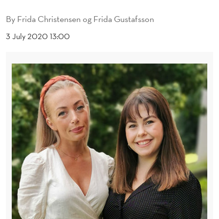
D
By
Frida Christensen og Frida Gustafsson
E
3 July 2020 13:00
L
L
E
R
B
E
G
R
E
N