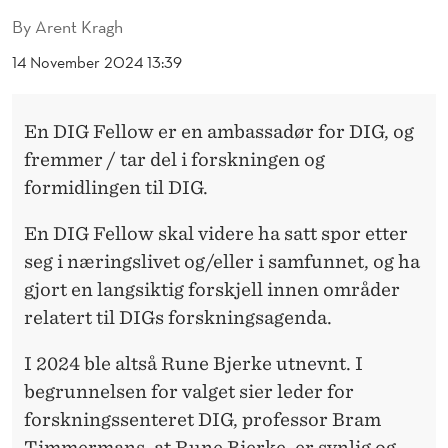
G
By
Arent Kragh
F
14 November 2024 13:39
E
L
En DIG Fellow er en ambassadør for DIG, og
L
fremmer / tar del i forskningen og
O
formidlingen til DIG.
W
En DIG Fellow skal videre ha satt spor etter
seg i næringslivet og/eller i samfunnet, og ha
gjort en langsiktig forskjell innen områder
relatert til DIGs forskningsagenda.
I 2024 ble altså Rune Bjerke utnevnt. I
begrunnelsen for valget sier leder for
forskningssenteret DIG, professor Bram
Timmermans, at Rune Bjerke, er synlig og