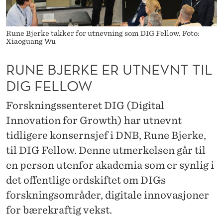
U
T
Rune Bjerke takker for utnevning som DIG Fellow. Foto:
N
Xiaoguang Wu
E
RUNE BJERKE ER UTNEVNT TIL
V
DIG FELLOW
N
Forskningssenteret DIG (Digital
T
Innovation for Growth) har utnevnt
T
tidligere konsernsjef i DNB, Rune Bjerke,
til DIG Fellow. Denne utmerkelsen går til
I
en person utenfor akademia som er synlig i
L
det offentlige ordskiftet om DIGs
D
forskningsområder, digitale innovasjoner
I
for bærekraftig vekst.