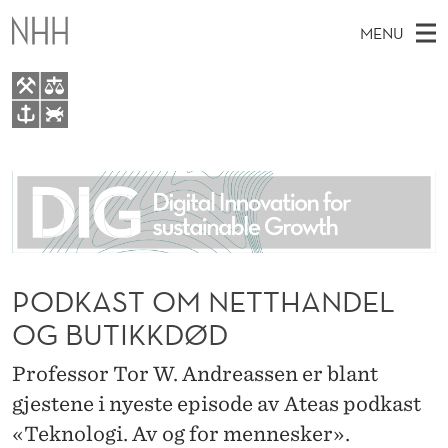
P
MENU
O
D
K
M
EN
TO WWW.NHH.NO
A
S
A
E
A
About
S
I
R
C
N
People
H
T
T
H
M
Research
O
E
W
E
PODKAST OM NETTHANDEL
E
For students
M
B
N
OG BUTIKKDØD
S
AI report Norway
I
N
U
T
E
Professor Tor W. Andreassen er blant
E
gjestene i nyeste episode av Ateas podkast
T
«Teknologi. Av og for mennesker».