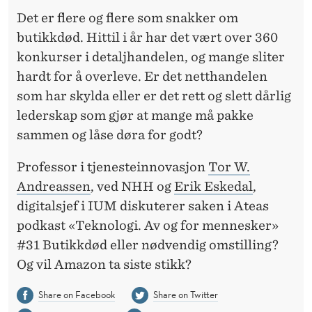
I
Det er flere og flere som snakker om
K
butikkdød. Hittil i år har det vært over 360
K
konkurser i detaljhandelen, og mange sliter
hardt for å overleve. Er det netthandelen
D
som har skylda eller er det rett og slett dårlig
Ø
lederskap som gjør at mange må pakke
D
sammen og låse døra for godt?
Professor i tjenesteinnovasjon
Tor W.
Andreassen
, ved NHH og
Erik Eskedal
,
digitalsjef i IUM diskuterer saken i Ateas
podkast «Teknologi. Av og for mennesker»
#31 Butikkdød eller nødvendig omstilling?
Og vil Amazon ta siste stikk?
Share on Facebook
Share on Twitter