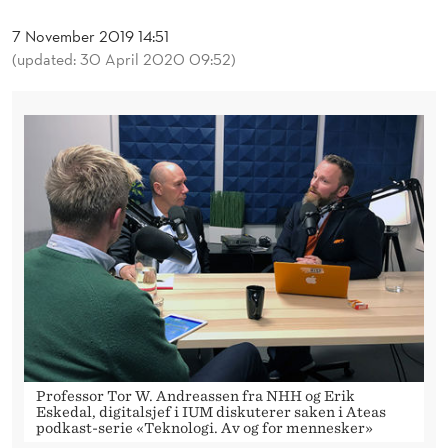
T
7 November 2019 14:51
H
(updated: 30 April 2020 09:52)
A
N
D
E
L
O
G
B
U
Professor Tor W. Andreassen fra NHH og Erik
T
Eskedal, digitalsjef i IUM diskuterer saken i Ateas
podkast-serie «Teknologi. Av og for mennesker»