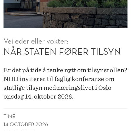
E
R
T
I
Veileder eller vokter:
L
NÅR STATEN FØRER TILSYN
S
Y
Er det på tide å tenke nytt om tilsynsrollen?
N
NHH inviterer til faglig konferanse om
statlige tilsyn med næringslivet i Oslo
onsdag 14. oktober 2026.
TIME
14 OCTOBER 2026