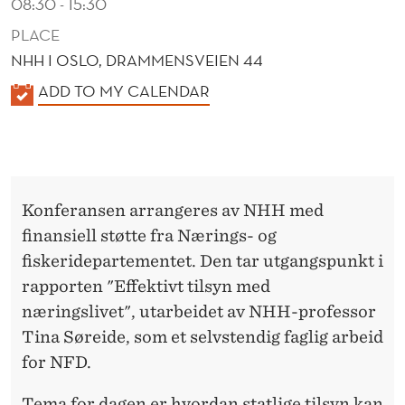
08:30 - 15:30
PLACE
NHH I OSLO, DRAMMENSVEIEN 44
K
ADD TO MY CALENDAR
A
L
E
N
Konferansen arrangeres av NHH med
D
finansiell støtte fra Nærings- og
E
fiskeridepartementet. Den tar utgangspunkt i
R
rapporten "Effektivt tilsyn med
næringslivet", utarbeidet av NHH-professor
Tina Søreide, som et selvstendig faglig arbeid
for NFD.
Tema for dagen er hvordan statlige tilsyn kan