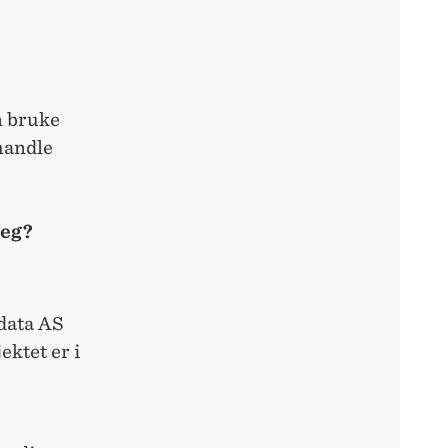
n bruke
handle
deg?
data AS
ektet er i