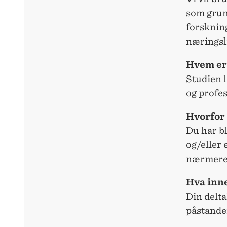
som grunn
forskning
næringsl
Hvem er 
Studien l
og profe
Hvorfor 
Du har bl
og/eller 
nærmere
Hva inne
Din delta
påstande