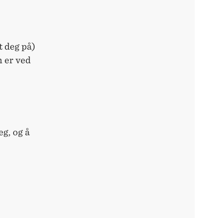
t deg på)
n er ved
g, og å