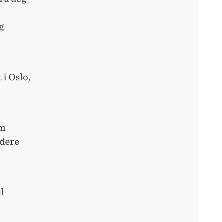
g
 i Oslo,
em
udere
l