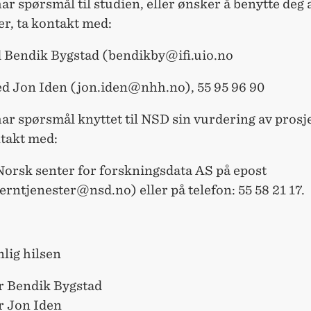
ar spørsmål til studien, eller ønsker å benytte deg 
er, ta kontakt med:
d Bendik Bygstad (bendikby@ifi.uio.no
d Jon Iden (jon.iden@nhh.no), 55 95 96 90
ar spørsmål knyttet til NSD sin vurdering av prosj
ntakt med:
Norsk senter for forskningsdata AS på epost
rntjenester@nsd.no) eller på telefon: 55 58 21 17.
lig hilsen
r Bendik Bygstad
r Jon Iden