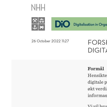
FORSKNINGSPROSJEK
STYRING
AV
DIGITALE
FORS
26 October 2022 11:27
DIGI
ØKOSYSTEMER
Formål
Hensikte
digitale
økt verdi
informasj
Vi vil br