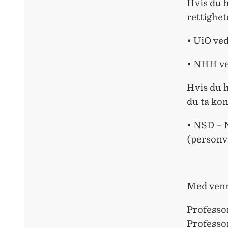
Hvis du h
rettighet
• UiO ve
• NHH ve
Hvis du h
du ta ko
• NSD – 
(personve
Med venn
Professo
Professo