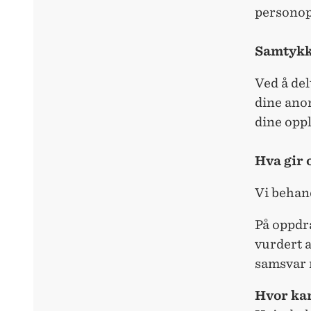
personop
Samtyk
Ved å del
dine ano
dine oppl
Hva gir 
Vi behan
På oppdr
vurdert a
samsvar 
Hvor kan