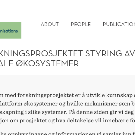
TET
MAIN
MENU
ABOUT
PEOPLE
PUBLICATIO
KNINGSPROSJEKTET STYRING A
TALE ØKOSYSTEMER
n med forskningsprosjektet er å utvikle kunnskap
 plattform økosystemer og hvilke mekanismer som bi
skapning i slike systemer. På denne siden gir vi deg
on om prosjektet og hva deltakelse vil innebære fo
uke opplysningene og informasjonen vi samler inn f