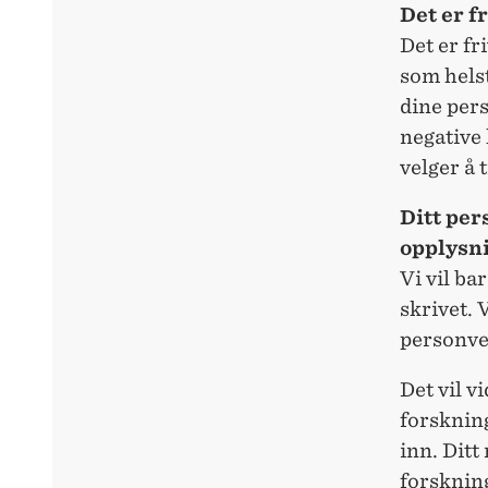
Det er fr
Det er fr
som helst
dine pers
negative 
velger å 
Ditt per
opplysn
Vi vil ba
skrivet.
personve
Det vil v
forskning
inn. Ditt
forsknin