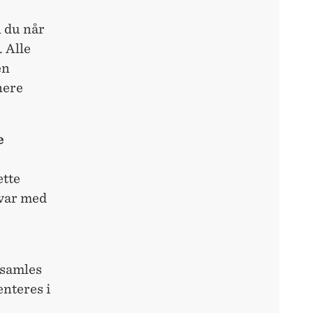
n du når
 Alle
en
nere
e
ette
svar med
 samles
enteres i