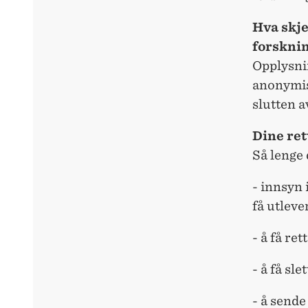
Hva skje
forskni
Opplysnin
anonymise
slutten a
Dine ret
Så lenge 
- innsyn 
få utleve
- å få re
- å få sl
- å sende