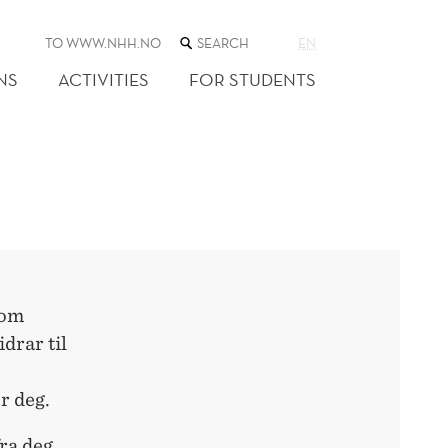
SEARCH
TO WWW.NHH.NO
EN
THE
WEB
NS
ACTIVITIES
FOR STUDENTS
SITE
V
 om
drar til
r deg.
ra deg