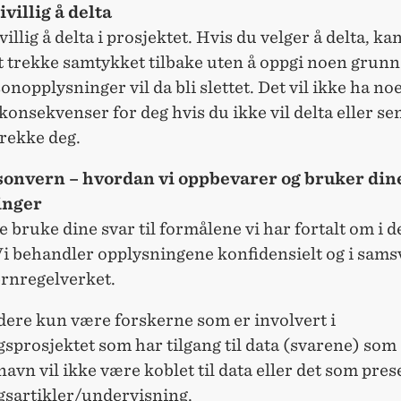
ivillig å delta
ivillig å delta i prosjektet. Hvis du velger å delta, ka
 trekke samtykket tilbake uten å oppgi noen grunn.
onopplysninger vil da bli slettet. Det vil ikke ha no
konsekvenser for deg hvis du ikke vil delta eller se
trekke deg.
sonvern – hvordan vi oppbevarer og bruker din
inger
re bruke dine svar til formålene vi har fortalt om i d
 Vi behandler opplysningene konfidensielt og i sam
rnregelverket.
idere kun være forskerne som er involvert i
sprosjektet som har tilgang til data (svarene) som
 navn vil ikke være koblet til data eller det som pres
gsartikler/undervisning.