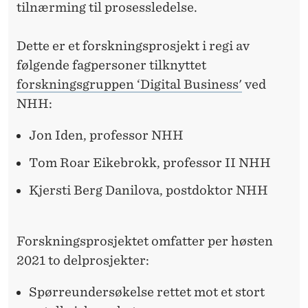
V
tilnærming til prosessledelse.
E
Dette er et forskningsprosjekt i regi av
R
følgende fagpersoner tilknyttet
D
forskningsgruppen ‘Digital Business'
ved
E
NHH:
N
Jon Iden, professor NHH
Tom Roar Eikebrokk, professor II NHH
Kjersti Berg Danilova, postdoktor NHH
Forskningsprosjektet omfatter per høsten
2021 to delprosjekter:
Spørreundersøkelse rettet mot et stort