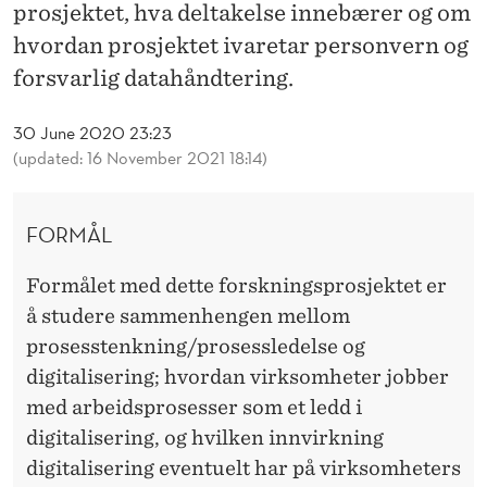
S
prosjektet, hva deltakelse innebærer og om
hvordan prosjektet ivaretar personvern og
E
forsvarlig datahåndtering.
I
E
30 June 2020 23:23
(updated: 16 November 2021 18:14)
N
D
FORMÅL
I
Formålet med dette forskningsprosjektet er
G
å studere sammenhengen mellom
I
prosesstenkning/prosessledelse og
T
digitalisering; hvordan virksomheter jobber
med arbeidsprosesser som et ledd i
A
digitalisering, og hvilken innvirkning
L
digitalisering eventuelt har på virksomheters