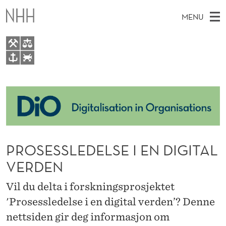
P
MENU
R
O
S
M
EN
TO WWW.NHH.NO
E
S
A
E
A
About
S
I
R
C
N
People
H
S
T
H
M
Publications
L
E
W
E
PROSESSLEDELSE I EN DIGITAL
E
Activities
E
B
N
VERDEN
S
For students
I
D
U
T
Vil du delta i forskningsprosjektet
E
E
'Prosessledelse i en digital verden’? Denne
L
nettsiden gir deg informasjon om