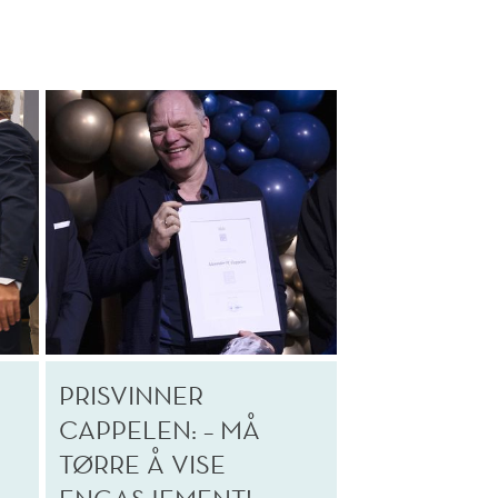
S
PRISVINNER
CAPPELEN: – MÅ
TØRRE Å VISE