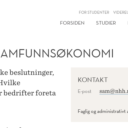
NY
FOR STUDENTER
VIDERE
FORSIDEN
STUDIER
R SAMFUNNSØKONOMI
e beslutninger,
KONTAKT
Hvilke
E-post
sam@nhh.
 bedrifter foreta
Faglig og administrativt 