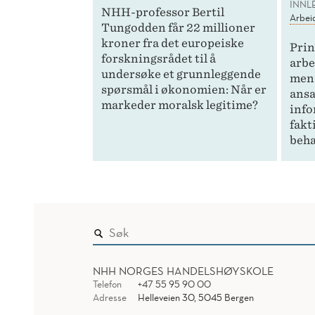
INNL
NHH-professor Bertil
Arbei
Tungodden får 22 millioner
kroner fra det europeiske
Prin
forskningsrådet til å
arbe
undersøke et grunnleggende
men 
spørsmål i økonomien: Når er
ansa
markeder moralsk legitime?
info
fakt
beha
NHH NORGES HANDELSHØYSKOLE
Telefon
+47 55 95 90 00
Adresse
Helleveien 30, 5045 Bergen