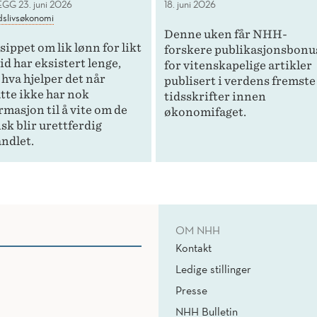
EGG
23. juni 2026
18. juni 2026
dslivsøkonomi
Denne uken får NHH-
sippet om lik lønn for likt
forskere publikasjonsbonu
id har eksistert lenge,
for vitenskapelige artikler
hva hjelper det når
publisert i verdens fremste
tte ikke har nok
tidsskrifter innen
rmasjon til å vite om de
økonomifaget.
isk blir urettferdig
ndlet.
OM NHH
Kontakt
Ledige stillinger
Presse
NHH Bulletin