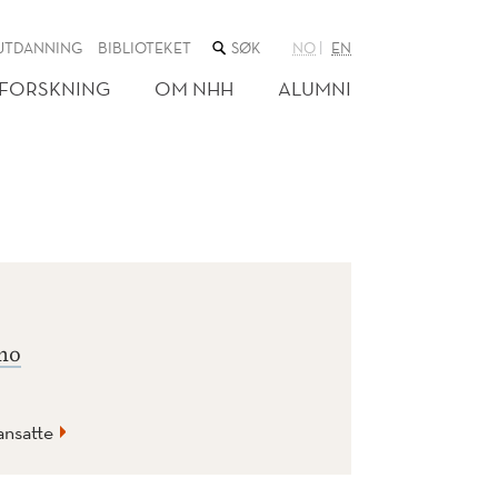
SØK
UTDANNING
BIBLIOTEKET
NO
EN
I
NETTSTEDET
FORSKNING
OM NHH
ALUMNI
no
ansatte