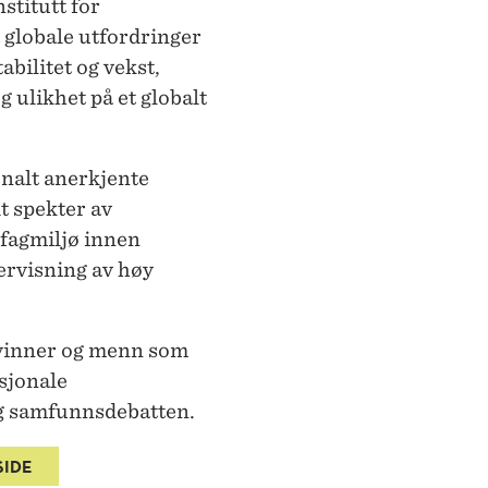
stitutt for
globale utfordringer
bilitet og vekst,
 ulikhet på et globalt
jonalt anerkjente
t spekter av
 fagmiljø innen
ervisning av høy
kvinner og menn som
asjonale
g samfunnsdebatten.
SIDE