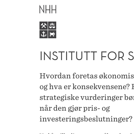
INSTITUTT
HOVEDME
FOR
SAMFUNNSØKONOMI
INSTITUTT FO
Hvordan foretas økonomisk
og hva er konsekvensene? 
strategiske vurderinger bør
når den gjør pris- og
investeringsbeslutninger?