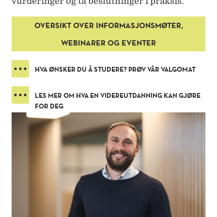
vurderinger og ta beslutninger i praksis.
–
V
OVERSIKT OVER INFORMASJONSMØTER,
I
WEBINARER OG EVENTER
D
HVA ØNSKER DU Å STUDERE? PRØV VÅR VALGOMAT
E
R
LES MER OM HVA EN VIDEREUTDANNING KAN GJØRE
FOR DEG
E
U
T
D
A
N