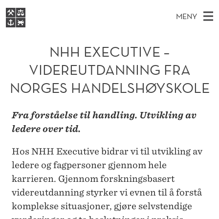
N
MENY
H
H
NO
EN
S
H
FOR STUDENTER
O
Ø
NHH EXECUTIVE –
K
VIDEREUTDANNING
E
I
V
VIDEREUTDANNING FRA
BIBLIOTEKET
N
E
E
X
T
NORGES HANDELSHØYSKOLE
Forsiden
T
D
S
E
T
Studier
M
E
C
Fra forståelse til handling. Utvikling av
D
E
Forskning
E
ledere over tid.
T
U
N
Om NHH
Y
T
Hos NHH Executive bidrar vi til utvikling av
Alumni
ledere og fagpersoner gjennom hele
I
karrieren. Gjennom forskningsbasert
V
videreutdanning styrker vi evnen til å forstå
E
komplekse situasjoner, gjøre selvstendige