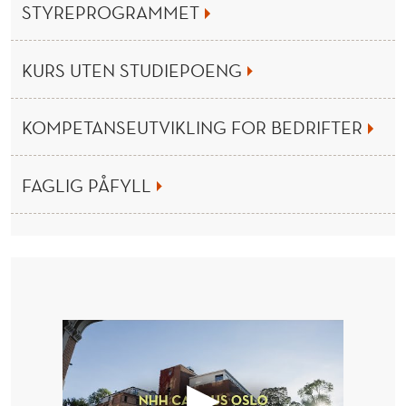
S
STYREPROGRAMMET
H
A
KURS UTEN STUDIEPOENG
N
KOMPETANSEUTVIKLING FOR BEDRIFTER
D
E
FAGLIG PÅFYLL
L
S
H
Ø
Y
S