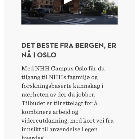
K
O
L
E
DET BESTE FRA BERGEN, ER
NÅ I OSLO
Med NHH Campus Oslo får du
tilgang til NHHs fagmiljø og
forskningsbaserte kunnskap i
nærheten av der du jobber.
Tilbudet er tilrettelagt for å
kombinere arbeid og
videreutdanning, med kort vei fra
innsikt til anvendelse i egen
hverdag.