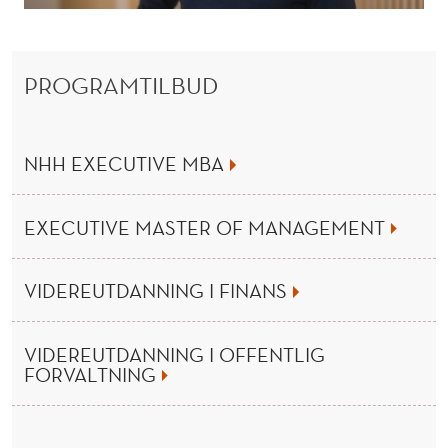
N
I
N
PROGRAMTILBUD
G
F
NHH EXECUTIVE MBA
R
A
EXECUTIVE MASTER OF MANAGEMENT
N
VIDEREUTDANNING I FINANS
O
R
VIDEREUTDANNING I OFFENTLIG
G
FORVALTNING
E