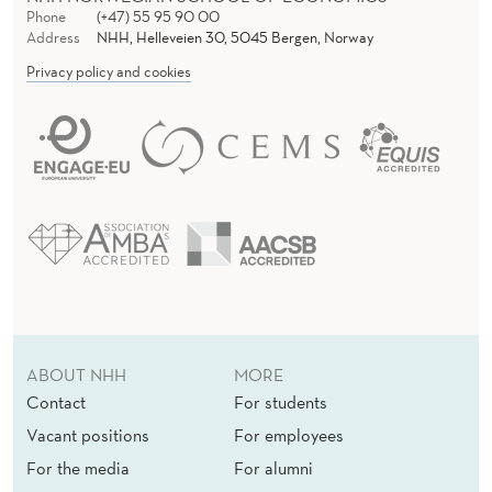
R
Phone
(+47) 55 95 90 00
Address
NHH, Helleveien 30, 5045 Bergen, Norway
E
Privacy policy and cookies
K
R
A
F
T
I
G
E
ABOUT NHH
MORE
Contact
For students
P
Vacant positions
For employees
R
For the media
For alumni