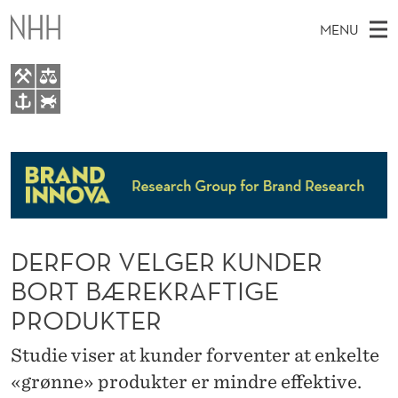
D
MENU
E
R
F
M
EN
TO WWW.NHH.NO
O
S
A
E
A
People
R
I
R
C
N
Research
H
V
T
H
M
Media
E
E
W
DERFOR VELGER KUNDER
E
E
Upcoming events
L
B
N
BORT BÆREKRAFTIGE
S
I
G
U
PRODUKTER
T
E
E
Studie viser at kunder forventer at enkelte
R
«grønne» produkter er mindre effektive.