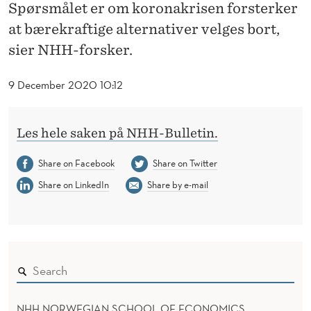
K
Spørsmålet er om koronakrisen forsterker
at bærekraftige alternativer velges bort,
U
sier NHH-forsker.
N
D
9 December 2020 10:12
E
R
Les hele saken på NHH-Bulletin.
B
Share on Facebook
Share on Twitter
O
Share on LinkedIn
Share by e-mail
R
T
B
Æ
NHH NORWEGIAN SCHOOL OF ECONOMICS